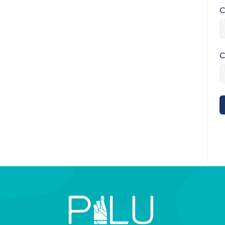
C
C
A