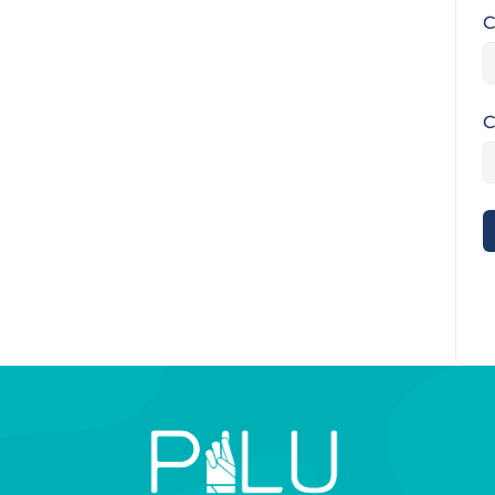
C
C
A