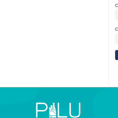
C
C
A