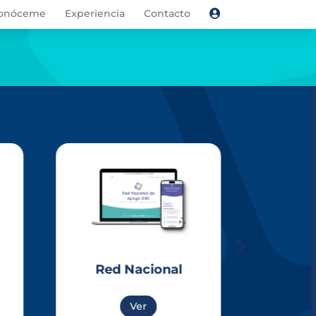
onóceme
Experiencia
Contacto

Red Nacional
Ver