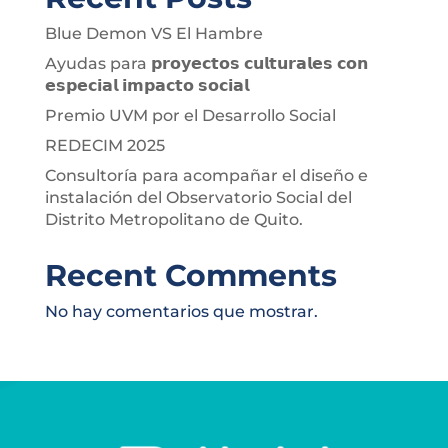
Blue Demon VS El Hambre
Ayudas para 𝗽𝗿𝗼𝘆𝗲𝗰𝘁𝗼𝘀 𝗰𝘂𝗹𝘁𝘂𝗿𝗮𝗹𝗲𝘀 𝗰𝗼𝗻
𝗲𝘀𝗽𝗲𝗰𝗶𝗮𝗹 𝗶𝗺𝗽𝗮𝗰𝘁𝗼 𝘀𝗼𝗰𝗶𝗮𝗹
Premio UVM por el Desarrollo Social
REDECIM 2025
Consultoría para acompañar el diseño e
instalación del Observatorio Social del
Distrito Metropolitano de Quito.
Recent Comments
No hay comentarios que mostrar.