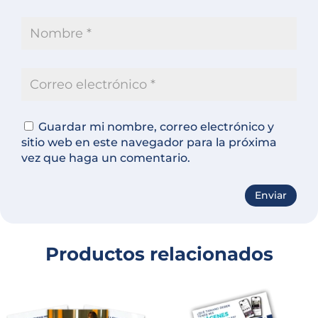
Guardar mi nombre, correo electrónico y
sitio web en este navegador para la próxima
vez que haga un comentario.
A
l
t
Productos relacionados
e
r
n
a