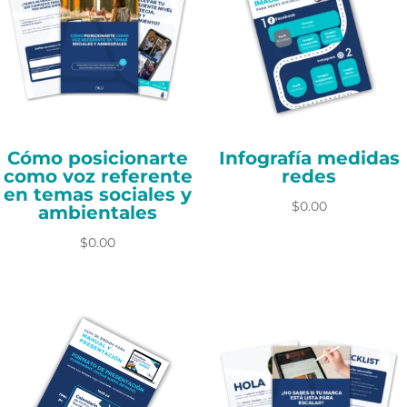
t
i
v
e
:
Cómo posicionarte
Infografía medidas
como voz referente
redes
en temas sociales y
$
0.00
ambientales
$
0.00