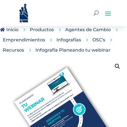
Inicio
5
Productos
5
Agentes de Cambio
5

Emprendimientos
5
Infografías
5
OSC's
5
Recursos
5
Infografía Planeando tu webinar