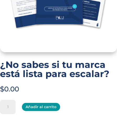
¿No sabes si tu marca
está lista para escalar?
$
0.00
¿No
A
Añadir al carrito
sabes
l
si
t