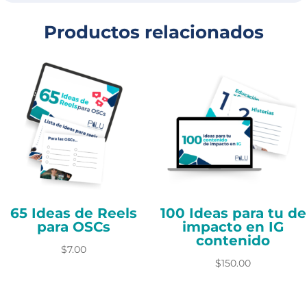
l
t
Productos relacionados
e
r
n
a
t
i
v
e
:
65 Ideas de Reels
100 Ideas para tu de
para OSCs
impacto en IG
contenido
$
7.00
$
150.00