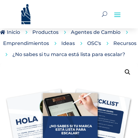
Inicio
5
Productos
5
Agentes de Cambio
5

Emprendimientos
5
Ideas
5
OSC's
5
Recursos
5
¿No sabes si tu marca está lista para escalar?