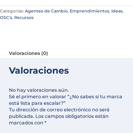
tu
e
marca
r
Categorías:
Agentes de Cambio
,
Emprendimientos
,
Ideas
,
está
n
OSC's
,
Recursos
lista
a
para
t
escalar?
i
cantidad
v
e
Valoraciones (0)
:
Valoraciones
No hay valoraciones aún.
Sé el primero en valorar “¿No sabes si tu marca
está lista para escalar?”
Tu dirección de correo electrónico no será
publicada.
Los campos obligatorios están
marcados con
*