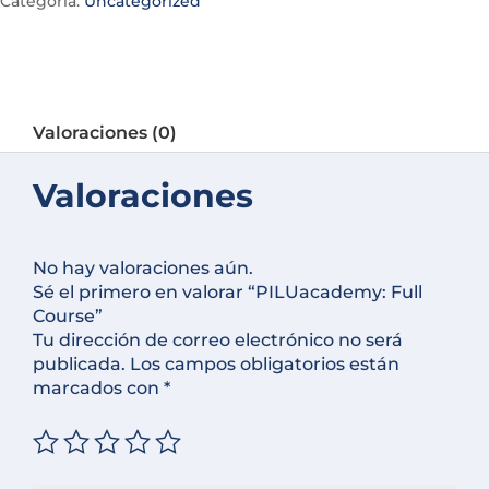
Categoría:
Uncategorized
n
a
t
i
v
Valoraciones (0)
e
:
Valoraciones
No hay valoraciones aún.
Sé el primero en valorar “PILUacademy: Full
Course”
Tu dirección de correo electrónico no será
publicada.
Los campos obligatorios están
marcados con
*