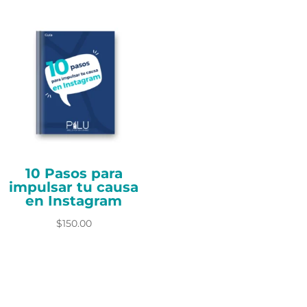
r
n
a
t
i
v
e
:
10 Pasos para
impulsar tu causa
en Instagram
$
150.00