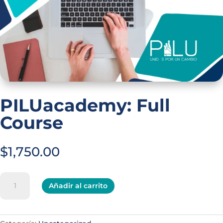
PILUacademy: Full
Course
$
1,750.00
PILUacademy:
A
Añadir al carrito
Full
l
Course
t
cantidad
e
r