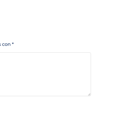
s con
*