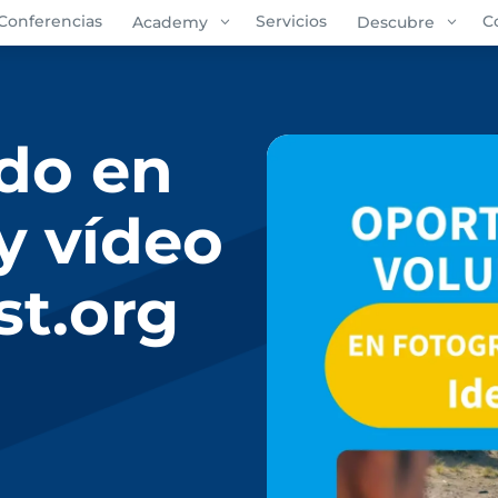
Conferencias
3
Servicios
3
C
Academy
Descubre
do en
 y vídeo
st.org