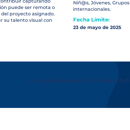
contribuir capturando
Niñ@s, Jóvenes, Grupos 
ción puede ser remota o
internacionales.
 del proyecto asignado.
Fecha Límite:
 su talento visual con
23 de mayo de 2025
Programa Nacional de Impulso a la Pa